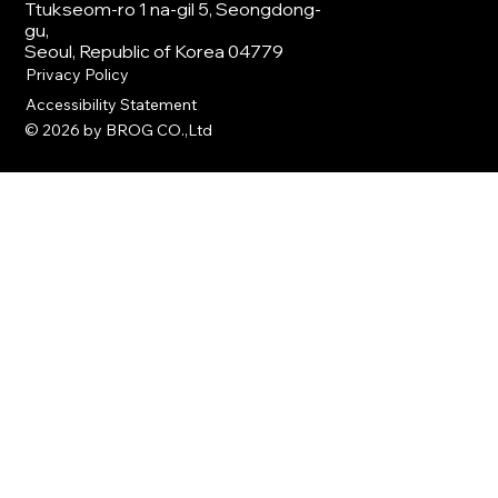
Ttukseom-ro 1 na-gil 5, Seongdong-
gu,
Seoul, Republic of Korea 04779
Privacy Policy
Accessibility Statement
© 2026 by BROG CO.,Ltd